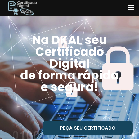
Na DKAL seu
Certificado
Digital
de forma rápida
e segura!
PEÇA SEU CERTIFICADO