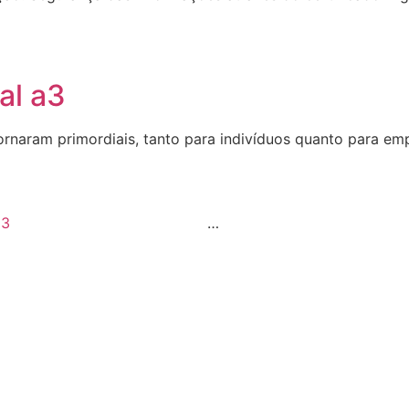
al a3
ornaram primordiais, tanto para indivíduos quanto para empr
3
…