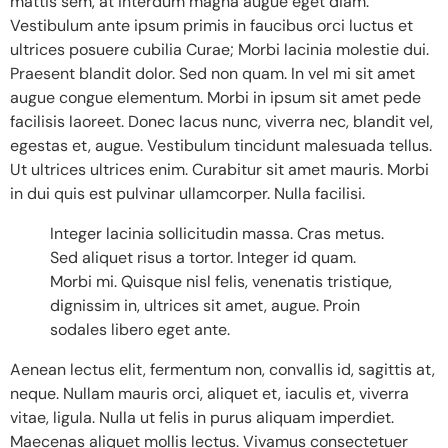
mattis sem, at interdum magna augue eget diam.
Vestibulum ante ipsum primis in faucibus orci luctus et
ultrices posuere cubilia Curae; Morbi lacinia molestie dui.
Praesent blandit dolor. Sed non quam. In vel mi sit amet
augue congue elementum. Morbi in ipsum sit amet pede
facilisis laoreet. Donec lacus nunc, viverra nec, blandit vel,
egestas et, augue. Vestibulum tincidunt malesuada tellus.
Ut ultrices ultrices enim. Curabitur sit amet mauris. Morbi
in dui quis est pulvinar ullamcorper. Nulla facilisi.
Integer lacinia sollicitudin massa. Cras metus.
Sed aliquet risus a tortor. Integer id quam.
Morbi mi. Quisque nisl felis, venenatis tristique,
dignissim in, ultrices sit amet, augue. Proin
sodales libero eget ante.
Aenean lectus elit, fermentum non, convallis id, sagittis at,
neque. Nullam mauris orci, aliquet et, iaculis et, viverra
vitae, ligula. Nulla ut felis in purus aliquam imperdiet.
Maecenas aliquet mollis lectus. Vivamus consectetuer